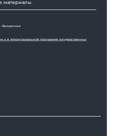
е материалы.
. бессрочная
щи и в территориальной программе государственных